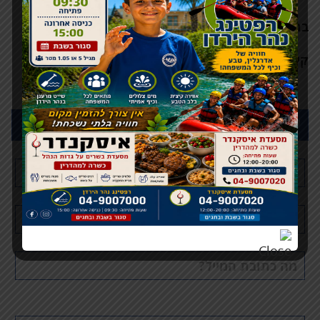
בר קפה :
קפה טורקי / תה / נענע
קינוח:
גלידה וניל-תאנים טורקית תוצרת הבית\ סורבה
לפרטים נוספים ומחירים לקבוצות כתבו לנו:
שם
מלא
טלפון
דוא"ל
פעילות