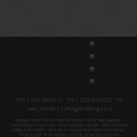
טל׳: 072-3726527 | נייד: 050-9695171 | מייל:
rafting@rafting.co.il
|
מדיניות האתר
השימוש באתר מהווה הסכמה למדיניות הפרטיות ותנאי השימוש
המפורטים באתר. אם אינך מסכים/ה להם – אנא הימנע/י משימוש באתר.
השירות באתר מיועד לבגירים מעל גיל 18 בלבד. החברה אינה אוספת
מידע מקטינים ביודעין, וכל מידע שיימסר על ידי קטינים יימחק.