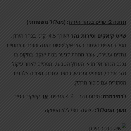
תחנה 2:
שייט בנהר הירדן
:
(מסלול משפחתי)
שייט קיאקים וסירות נהר
לאורך 4.5 ק"מ בנהר הירדן.
מסלול השיט העטור בעצי אקליפטוס תאנה ותומר ובצמחיית
נחלים עשירה, עובר מתחת לגשר בנות יעקב, במקום בו
נכנס הנהר אל תוואי הערוץ הטבעי, ומסתיים לאחר עיקול
נהר אמיתי, מפתיע ומרגש, במצד עטרת, מצודה צלבנית
מסתורית עם סיפור מרתק.
לבחירתכם:
סירות נהר – 4-6 אנשים
או
קיאקים זוגיים
משך המסלול:
כשעה וחצי ללא הפסקה