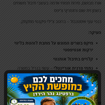
אורז מבושם, סירות תפוחי אדמה בעשבי תיבול משוחים
בשמן זית שום ורוזמרין\ צ'יפס
כנפי עוף איסטנבול – ברוטב צ'ילי פיקנטי מתקתק.
העיקר:
מיקס בשרים המוגש על מחבת לוהטת בליווי
ירקות אנטיפסטי
קלויים בתיבול אותנטי
נתחי פרגית
אוריינטלי
– עשוי בגריל במשרה
תבלינים
קבב איסקנדר
– קבב תוצרת בית עשוי בנוסח קצ'קר
נקנקיות צ'וריסוס
שתייה קרה:
תפוזים, לימונענע, מים