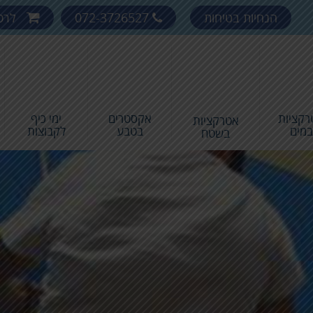
הנחיות בטיחות
072-3726527
לרכ
רקציות
אקסטרים
ימי כיף
אטרקציות
במים
בטבע
לקבוצות
בשטח