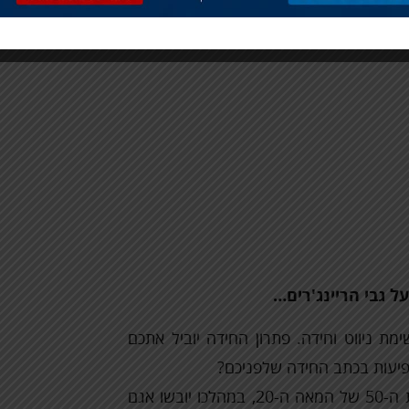
ל גבי הריינג'רים…
ת ניווט וחידה. פתרון החידה יוביל אתכם
פיעות בכתב החידה שלפניכם?
יבוש החולה היה מבצע הנדסי בעמק החולה בשנות ה-50 של המאה ה-20, במהלכו יובשו אגם