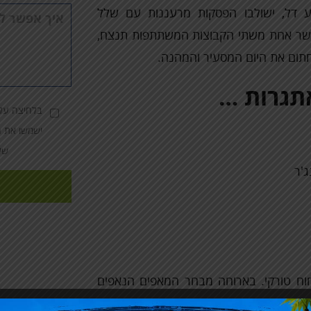
ע דל, ישולבו הפסקות מרעננות עם שלל
הערות
אשר אחת משתי הקבוצות המשתתפות תנצח,
תום את היום המסעיר והמהנה.
אתגרות …
בלחיצה על 
ישמשו את ה
שי
ג'ר
חוח טורקי. בארוחה מבחר המאפים הנאפים
בחר סלטים ועוד.