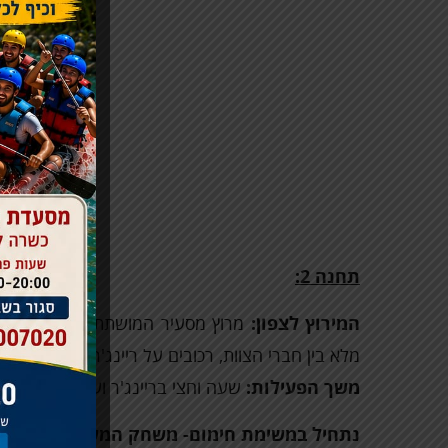
תחנה 2:
המירוץ לצפון:
מרוץ מסעיר המושתת על מהירות מ
מלא בין חברי הצוות, רכובים על ריינג'רים בנופים ה
משך הפעילות:
שעה וחצי בריינג'ר ועוד חצי שעה 
נתחיל במשימת חימום- משחק המשוטים.