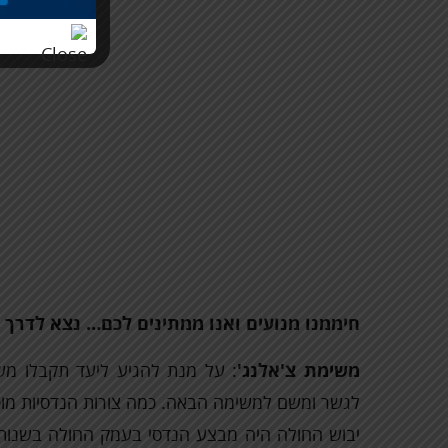
חיממנו מנועים ואנו ממתינים לכם… נצא לדרך ע
משימת צ'אלנג'
: על מנת להגיע ליעד תקבלו משימ
לגשר ומשם למשימה הבאה. כמה צורות הנדסיות מו