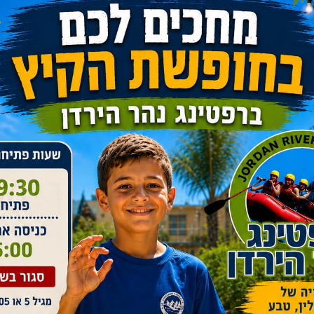
טפנד – ממרח זיתי מבושם.
, פידה טונה ברוטב אדום, אקמק שום, אקמק
ט תירס, טחינה גלילית, פלטת ירקות טריים,
,עגבניות שרי ועוד.
לך.