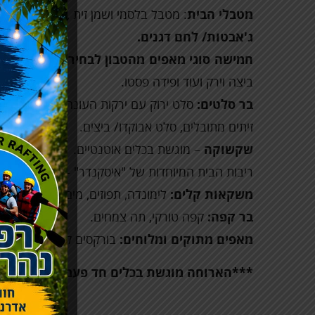
מטבלי הבית
: מטבל בלסמי ושמן זית , מטבל פסטו, 
ג'אבטות/ לחם דגנים.
חמישה סוגי מאפים מהטבון לבחירה
: פידה זעתר
ביצה וירק ועוד ופידה פסטו.
בר סלטים:
סלט ירוק עם ירקות העונה, סלט טונה, סל
זיתים מתובלים, סלט אבוקדו/ ביצים.
שקשוקה
– מוגשת בכלים אוטנטיים.
ריבות הבית המיוחדות של "איסקנדר" – כגון סלק, גזר 
משקאות קלים:
לימונדה, תפוזים, מים.
בר קפה:
קפה טורקי, תה צמחים.
מאפים מתוקים ומלוחים:
בורקסים קרואסונים רוגע
***הארוחה מוגשת בכלים חד פעמיים איכותיים.