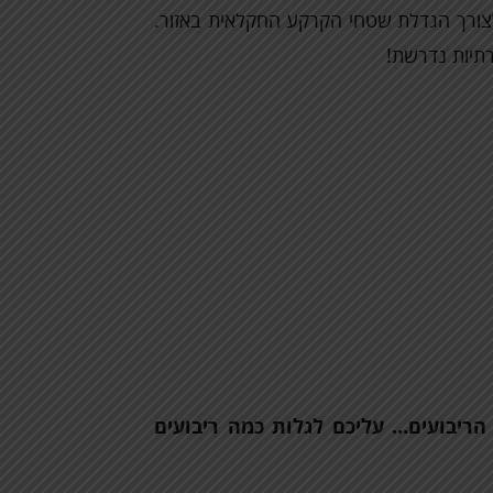
 סביבו, בשטח של כ-62,000 דונם, לצורך הגדלת שטחי הקרקע החקלאית באזור.
רתיות נדרשת!
ריבועים… עליכם לגלות כמה ריבועים