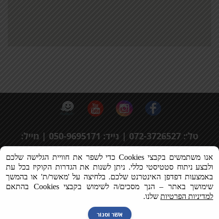
טל׳: 072-3726527 | נייד: 050-9695171 | מייל:
rafting@rafting.co.il
|
מדיניות האתר
אנו משתמשים בקבצי Cookies כדי לשפר את חוויית הגלישה שלכם 
ולבצע ניתוח סטטיסטי כללי. 
ניתן לשנות את הגדרות הקוקיז בכל עת 
השימוש באתר מהווה הסכמה למדיניות הפרטיות ותנאי השימוש
המפורטים באתר. אם אינך מסכים/ה להם – אנא הימנע/י משימוש באתר.
באמצעות דפדפן האינטרנט שלכם. 
בלחיצה על 'מאשר/ת' או בהמשך 
השירות באתר מיועד לבגירים מעל גיל 18 בלבד. החברה אינה אוספת
שימושך באתר – הנך מסכים/ה לשימוש בקבצי Cookies בהתאם 
מידע מקטינים ביודעין, וכל מידע שיימסר על ידי קטינים יימחק.
למדיניות הפרטיות
 שלנו.
אשר וסגור
לשיחת ייעוץ