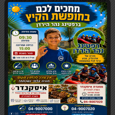
ויעוץ
שם
מלא
טלפון
דוא"ל
הערות