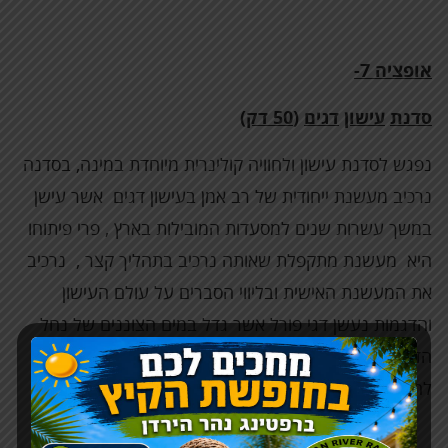
אופציה 7-
סדנת
עישון
דגים
(50
דק
)
נפגש לסדנת עישון ולחוויה קולינרית מיוחדת במינה, בסדנה
נרכיב מעשנת ייחודית של רב אמן בעישון דגים אשר עישן
במשך עשרות שנים למסעדות המובילות בארץ , פרי פיתוחו
היא מעשנת מתקפלת שאותה נרכיב בתהליך קצר , נרכיב
את המעשנת האישית ובליווי הסברים על עולם העישון
והדגמות נעשן דגי פורל אשר גדל במים הצוננים של נחל
הדן.בזמן שהדגים נמצאים במעשנות יילמד אותנו השף
להכין
סביצ
'
ה
דגים
בשיתוף פעולה.