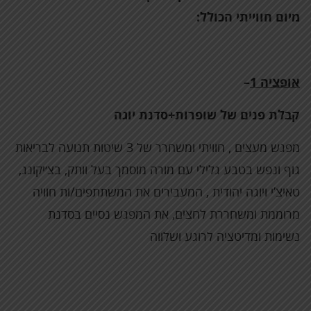
מיום חווייתי הכולל:
אופציה 1
–
קבלת פנים של שופרות+סדנת יוגה
מפגש מעצים , חוויתי ומשחרר של 3 שיטות תנועה לבריאות
גוף ונפש בטבע גלילי עם מורה מוסמך בעל וותק, בצ׳יקונג,
טאיצ’י ויוגה יהודית , המעבירים את המשתתפים/ות חוויה
מרוממת ומשחררת לחצים, את המפגש נסיים בסדנת
נשימות ומדיטציה לרוגע ושלווה