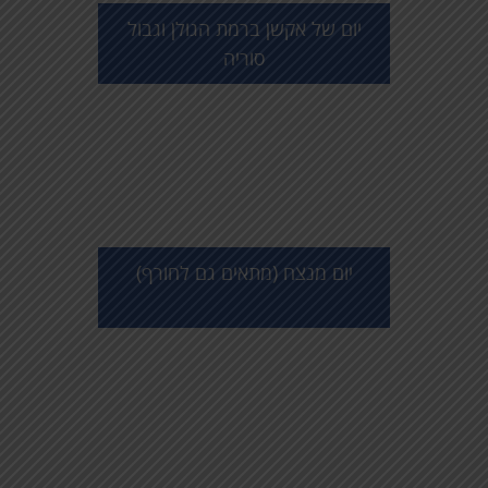
יום של אקשן ברמת הגולן וגבול
סוריה
יום מנצח (מתאים גם לחורף)