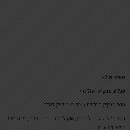
אופציה 2
–
עגלת פנקייק הולנדי
מנת פנקיק הכוללת 5 כדורי פנקייק לאדם
רטבים: שוקולד חלב חם, שוקולד לבן חם, נוטלה, ריבת חלב,
סילאן דבש וכו'…