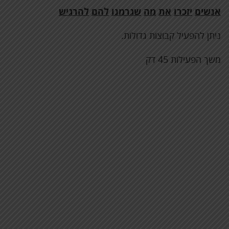
אנשים
יזכרו
את
מה
שגרמנו
להם
להרגיש
ניתן להפעיל קבוצות גדולות.
משך הפעילות 45 דק