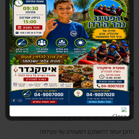
אופציה
8:
צבעים
באהבה
–
ציורי
פנים
וגוף
–
דוכן חוויתי ומלהיב של ציורי פנים וגוף
מושקעים צבעוניים עם נצנצים יחכה לילדכם במתחם.
הדוכן יעמוד לרשותכם לשעתיים של פעילות!